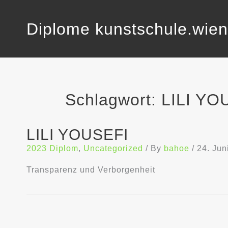
Skip
to
content
Diplome kunstschule.wien
Schlagwort:
LILI YO
LILI YOUSEFI
2023 Diplom
,
Uncategorized
/ By
bahoe
/
24. Jun
Transparenz und Verborgenheit