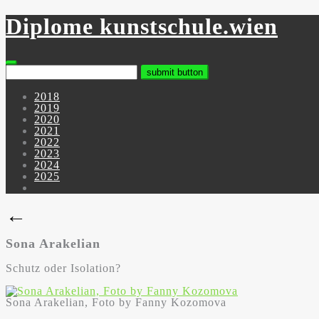
Skip
Diplome kunstschule.wien
to
content
2018
2019
2020
2021
2022
2023
2024
2025
←
Sona Arakelian
Schutz oder Isolation?
Sona Arakelian, Foto by Fanny Kozomova