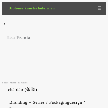
Zum
Diplome kunstschule.wien
Inhalt
springen
←
Lea Frania
Fotos Matthias Weiss
chá dào (茶道)
Branding – Series / Packagingdesign /