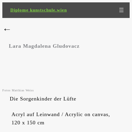
Zum
Diplome kunstschule.wien
Inhalt
springen
←
Lara Magdalena Gludovacz
Fotos Matthias Weiss
Die Sorgenkinder der Lüfte
Acryl auf Leinwand / Acrylic on canvas,
120 x 150 cm