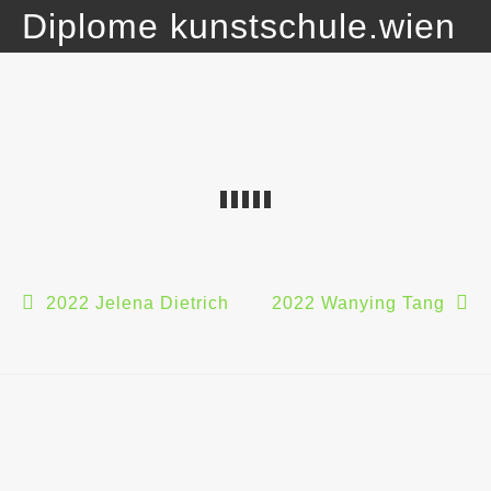
Skip
Diplome kunstschule.wien
to
content
Beitragsnavigation
2022 Jelena Dietrich
2022 Wanying Tang