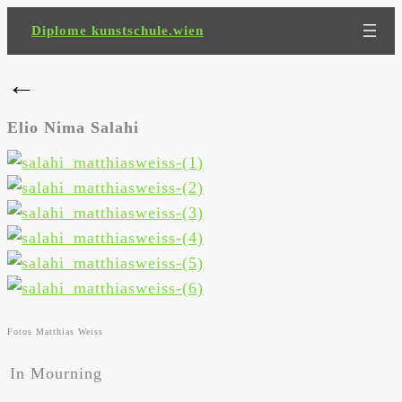
Zum
Diplome kunstschule.wien
Inhalt
springen
←
Elio Nima Salahi
Fotos Matthias Weiss
In Mourning