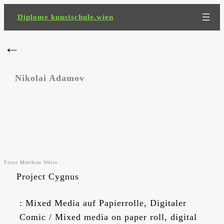
Zum
Diplome kunstschule.wien
Inhalt
springen
←
Nikolai Adamov
Fotos Matthias Weiss
Project Cygnus
: Mixed Media auf Papierrolle, Digitaler
Comic / Mixed media on paper roll, digital